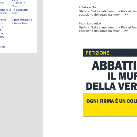
tore
- L'Italia e
l'Iraq
L'Italia e l'Iraq
ano fa il
- Il comitato
Stefano Salvi è intervenuto a Pisa al Festi
azione
etico
occasione del quale ha ritrov ...
>>
-
efano
L'Informazione
 di
- Tarek Aziz
Il comitato etico
ne
Stefano Salvi è intervenuto a Pisa al Festi
a
occasione del quale ha ritrov ...
>>
 la
amo
i
a
gamo