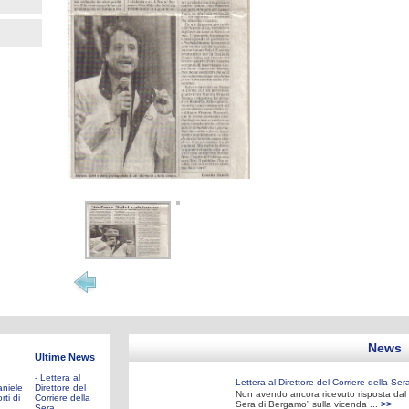
News
Ultime News
- Lettera al
Lettera al Direttore del Corriere della Ser
aniele
Direttore del
Non avendo ancora ricevuto risposta dal D
rti di
Corriere della
Sera di Bergamo” sulla vicenda ...
>>
Sera