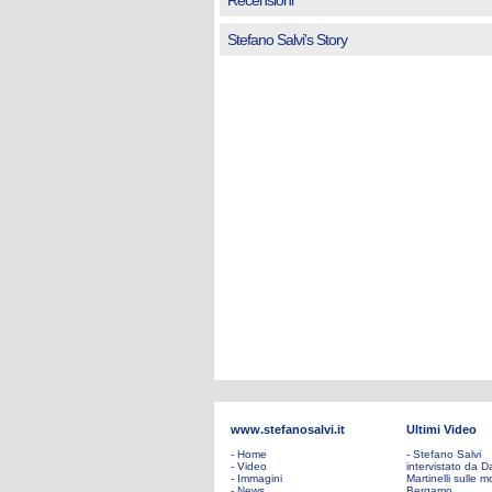
Recensioni
Stefano Salvi's Story
www.stefanosalvi.it
Ultimi Video
-
Home
- Stefano Salvi
-
Video
intervistato da D
-
Immagini
Martinelli sulle mo
-
News
Bergamo