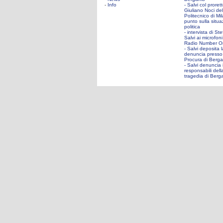
-
Info
- Salvi col proret
Giuliano Noci del
Politecnico di Mil
punto sulla situ
politica
- intervista di St
Salvi ai microfoni
Radio Number O
- Salvi deposita l
denuncia presso
Procura di Berg
- Salvi denuncia 
responsabili dell
tragedia di Ber