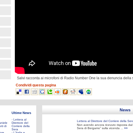
Salvi racconta ai microfoni di Radio Number One la sua denuncia della
Condividi questa pagina
News
Ultime News
- Lettera al
Lettera al Direttore del Corriere della Ser
aniele
Direttore del
Non avendo ancora ricevuto risposta dal D
rti di
Corriere della
Sera di Bergamo” sulla vicenda ...
>>
Sera
tore
- L'Italia e