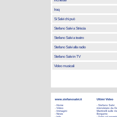
Inchieste
Iraq
Si Salvi chi può
Stefano Salvi a Striscia
Stefano Salvi a teatro
Stefano Salvi alla radio
Stefano Salvi in TV
Video musicali
www.stefanosalvi.it
Ultimi Video
-
Home
- Stefano Salvi
-
Video
intervistato da D
-
Immagini
Martinelli sulle mo
-
News
Bergamo
-
Info
- Salvi col proret