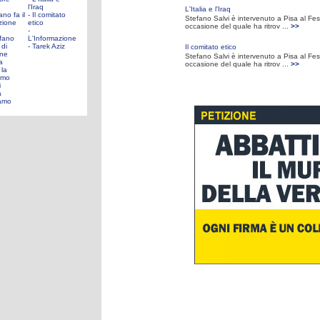
l'Iraq
L'Italia e l'Iraq
ano fa il
- Il comitato
Stefano Salvi è intervenuto a Pisa al Fest
zione
etico
occasione del quale ha ritrov ...
>>
-
efano
L'Informazione
 di
- Tarek Aziz
Il comitato etico
ne
Stefano Salvi è intervenuto a Pisa al Fest
a
occasione del quale ha ritrov ...
>>
la
amo
i
a
gamo