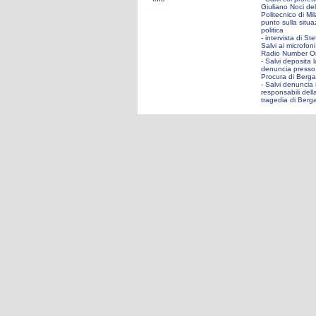
Giuliano Noci del
Politecnico di Mil
punto sulla situa
politica
- intervista di St
Salvi ai microfoni
Radio Number O
- Salvi deposita l
denuncia presso 
Procura di Berg
- Salvi denuncia 
responsabili dell
tragedia di Ber