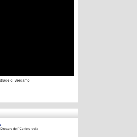
 strage di Bergamo
a
irettore del "Corriere della