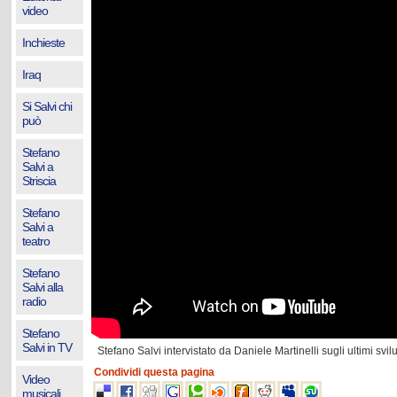
video
Inchieste
Iraq
Si Salvi chi
può
Stefano
Salvi a
Striscia
Stefano
Salvi a
teatro
Stefano
Salvi alla
radio
Stefano
Salvi in TV
Stefano Salvi intervistato da Daniele Martinelli sugli ultimi svi
Condividi questa pagina
Video
musicali