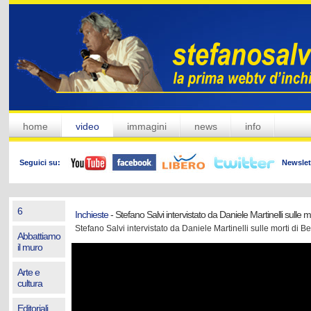
home
video
immagini
news
info
Seguici su:
Newslet
6
Inchieste
- Stefano Salvi intervistato da Daniele Martinelli sulle 
Stefano Salvi intervistato da Daniele Martinelli sulle morti di 
Abbattiamo
il muro
Arte e
cultura
Editoriali