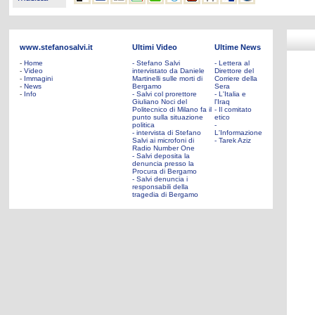
www.stefanosalvi.it
Ultimi Video
Ultime News
-
Home
- Stefano Salvi
- Lettera al
-
Video
intervistato da Daniele
Direttore del
-
Immagini
Martinelli sulle morti di
Corriere della
-
News
Bergamo
Sera
-
Info
- Salvi col prorettore
- L'Italia e
Giuliano Noci del
l'Iraq
Politecnico di Milano fa il
- Il comitato
punto sulla situazione
etico
politica
-
- intervista di Stefano
L'Informazione
Salvi ai microfoni di
- Tarek Aziz
Radio Number One
- Salvi deposita la
denuncia presso la
Procura di Bergamo
- Salvi denuncia i
responsabili della
tragedia di Bergamo