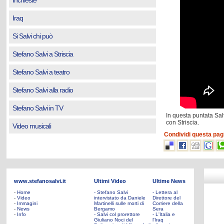
Inchieste
Iraq
Si Salvi chi può
Stefano Salvi a Striscia
Stefano Salvi a teatro
Stefano Salvi alla radio
Stefano Salvi in TV
In questa puntata Salv
con Striscia.
Video musicali
Condividi questa pag
www.stefanosalvi.it
Ultimi Video
Ultime News
-
Home
- Stefano Salvi
- Lettera al
-
Video
intervistato da Daniele
Direttore del
-
Immagini
Martinelli sulle morti di
Corriere della
-
News
Bergamo
Sera
-
Info
- Salvi col prorettore
- L'Italia e
Giuliano Noci del
l'Iraq