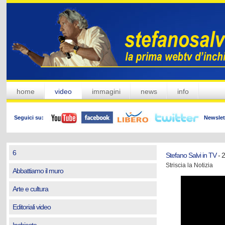
home
video
immagini
news
info
Seguici su:
Newslet
6
Stefano Salvi in TV
- 2
Striscia la Notizia
Abbattiamo il muro
Arte e cultura
Editoriali video