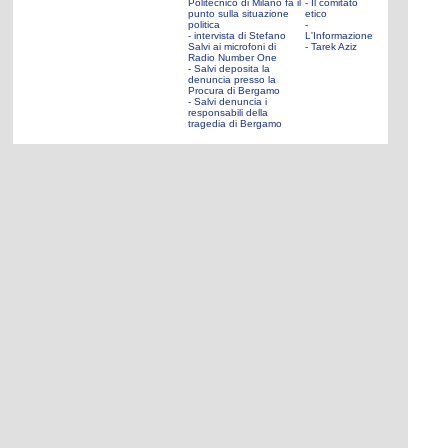
Politecnico di Milano fa il
- Il comitato
punto sulla situazione
etico
politica
-
- intervista di Stefano
L'Informazione
Salvi ai microfoni di
- Tarek Aziz
Radio Number One
- Salvi deposita la
denuncia presso la
Procura di Bergamo
- Salvi denuncia i
responsabili della
tragedia di Bergamo