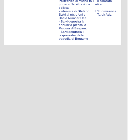
Politecnico di Milano fa il
- Il comitato
punto sulla situazione
etico
politica
-
- intervista di Stefano
L'Informazione
Salvi ai microfoni di
- Tarek Aziz
Radio Number One
- Salvi deposita la
denuncia presso la
Procura di Bergamo
- Salvi denuncia i
responsabili della
tragedia di Bergamo