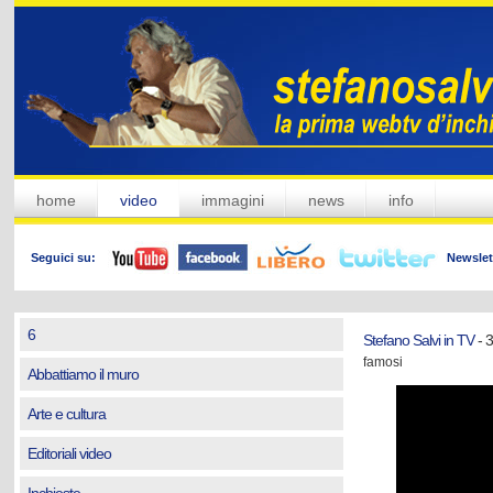
home
video
immagini
news
info
Seguici su:
Newslet
6
Stefano Salvi in TV
- 3
famosi
Abbattiamo il muro
Arte e cultura
Editoriali video