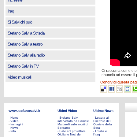
Inchieste
Iraq
Si Salvi chi può
Stefano Salvi a Striscia
Stefano Salvi a teatro
Stefano Salvi alla radio
Stefano Salvi in TV
Ci racconta come e pe
rinunciò ad essere il
Video musicali
Condividi questa pag
www.stefanosalvi.it
Ultimi Video
Ultime News
-
Home
- Stefano Salvi
- Lettera al
-
Video
intervistato da Daniele
Direttore del
-
Immagini
Martinelli sulle morti di
Corriere della
-
News
Bergamo
Sera
-
Info
- Salvi col prorettore
- L'Italia e
Giuliano Noci del
l'Iraq