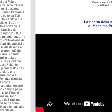
al del Futuro
o Giulietto Chiesa.
rter si possono
me Franco Di Mare e
o edito da Zeli-
 Dal capitolo “La
La ricetta della 
ia e l'Iraq". In
di Massimo Pa
to è sovrana. Il
ispettivo del
22 giugno 2000, a
ma maggioranza, ha
 - l'attivazione di
menti diagnostici e
sciata italiana a
i di proprietà del
aliane; - dando
rni in aula e
isure il Governo
esso? Niente.
orni, visto che il
di dare una
erne conto al
er tutta risposta
scorta. Il
tà parlamentare!
dino comune paga
i tutto. Perché
o me ne sono
a dell'Iraq, ma
lori se ne sono
è un attentato alla
vranità del