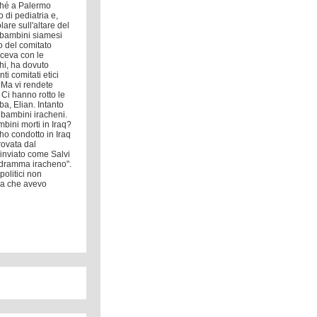
rché a Palermo
di pediatria e,
are sull'altare del
i bambini siamesi
o del comitato
iceva con le
hi, ha dovuto
i comitati etici
 Ma vi rendete
Ci hanno rotto le
a, Elian. Intanto
 bambini iracheni.
bini morti in Iraq?
ho condotto in Iraq
rovata dal
 inviato come Salvi
il dramma iracheno".
politici non
ma che avevo