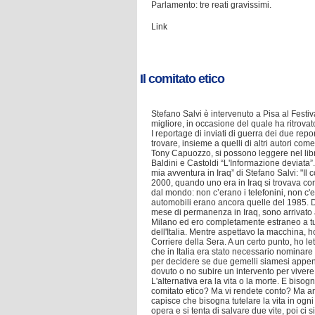
Parlamento: tre reati gravissimi.
Link
Il comitato etico
Stefano Salvi è intervenuto a Pisa al Festiv
migliore, in occasione del quale ha ritrovat
I reportage di inviati di guerra dei due repo
trovare, insieme a quelli di altri autori co
Tony Capuozzo, si possono leggere nel libr
Baldini e Castoldi “L'Informazione deviata”.
mia avventura in Iraq” di Stefano Salvi: "Il c
2000, quando uno era in Iraq si trovava co
dal mondo: non c’erano i telefonini, non c'e
automobili erano ancora quelle del 1985. 
mese di permanenza in Iraq, sono arrivato 
Milano ed ero completamente estraneo a tut
dell'Italia. Mentre aspettavo la macchina, h
Corriere della Sera. A un certo punto, ho letto
che in Italia era stato necessario nominare
per decidere se due gemelli siamesi appen
dovuto o no subire un intervento per vivere
L'alternativa era la vita o la morte. E bisogn
comitato etico? Ma vi rendete conto? Ma a
capisce che bisogna tutelare la vita in ogn
opera e si tenta di salvare due vite, poi ci s