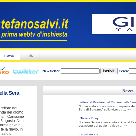
news
info
Newsletter:
Cerca:
News
ella Sera
Lettera al Direttore del Corriere della Ser
Non avendo ancora ricevuto risposta dal D
rettore del
Sera di Bergamo” sulla vicenda ...
>>
enda del cromo
mail: Carissimo
L'Italia e l'Iraq
 28 agosto. Non
Stefano Salvi è intervenuto a Pisa al Fest
forma privata,
occasione del quale ha ritrov ...
>>
e la rinvio. In
i saluto
Il comitato etico