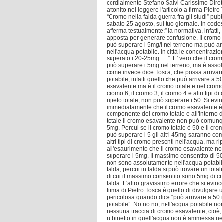
cordialmente Stefano Salvi Carissimo Diret
attonito nel leggere l'articolo a firma Pietro 
“Cromo nella falda guerra fra gli studi” pub
sabato 25 agosto, sul tuo giornale. In code
afferma testualmente:” la normativa, infatti,
apposta per generare confusione. Il cromo
può superare i 5mg/l nel terreno ma può ar
nell'acqua potabile. In città le concentraz
superato i 20-25mg......”. E' vero che il cr
può superare i 5mg nel terreno, ma è assol
come invece dice Tosca, che possa arrivar
potabile, infatti quello che può arrivare a 5
esavalente ma è il cromo totale e nel cromo 
cromo 6, il cromo 3, il cromo 4 e altri tipi di 
ripeto totale, non può superare i 50. Si evi
immediatamente che il cromo esavalente è
componente del cromo totale e all'interno 
totale il cromo esavalente non può comunq
5mg. Percui se il cromo totale è 50 e il cr
può superare i 5 gli altri 45mg saranno comp
altri tipi di cromo presenti nell'acqua, ma ri
all'esaurimento che il cromo esavalente n
superare i 5mg. Il massimo consentito di 5
non sono assolutamente nell'acqua potabil
falda, percui in falda si può trovare un tot
di cui il massimo consentito sono 5mg di c
falda. L'altro gravissimo errore che si evince
firma di Pietro Tosca è quello di divulgare u
pericolosa quando dice “può arrivare a 50 
potabile”. No no no, nell'acqua potabile no
nessuna traccia di cromo esavalente, cioè, 
rubinetto in quell'acqua non è ammessa ne