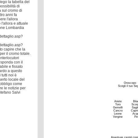
llego la tabella del
ssibilità di
a sul cromo di
tro anni fa
re l'allora
l'allora e attuale
ione Lombardia
dettaglio.asp?
dettaglio.asp?
o capire che la
er il cromo totale.
nterlocutori
risponda con il
bile e fissato
uardo a questo
tutti noi è
serto locale del
'obbligo come
re le notizie per
tefano Salvi