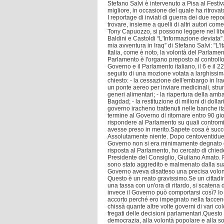
Stefano Salvi è intervenuto a Pisa al Festiv
migliore, in occasione del quale ha ritrovat
I reportage di inviati di guerra dei due repo
trovare, insieme a quelli di altri autori co
Tony Capuozzo, si possono leggere nel libr
Baldini e Castoldi “L'Informazione deviata”.
mia avventura in Iraq” di Stefano Salvi: "L'Ital
Italia, come è noto, la volontà del Parlamen
Parlamento è l'organo preposto al controllo 
Governo e il Parlamento italiano, il 6 e il 
seguito di una mozione votata a larghissi
chiesto: - la cessazione dell'embargo in Iraq;
un ponte aereo per inviare medicinali, stru
generi alimentari; - la riapertura della amba
Bagdad; - la restituzione di milioni di dollar
governo iracheno trattenuti nelle banche it
termine al Governo di ritornare entro 90 gio
rispondere al Parlamento su quali controm
avesse preso in merito.Sapete cosa è succ
Assolutamente niente. Dopo centoventidue gi
Governo non si era minimamente degnato 
risposta al Parlamento, ho cercato di chied
Presidente del Consiglio, Giuliano Amato. P
sono stato aggredito e malmenato dalla sua 
Governo aveva disatteso una precisa volon
Questo è un reato gravissimo.Se un citta
una tassa con un'ora di ritardo, si scatena d
invece il Governo può comportarsi così? I
accorto perché ero impegnato nella faccend
chissà quante altre volte governi di vari co
fregati delle decisioni parlamentari.Questo 
democrazia, alla volontà popolare e alla so