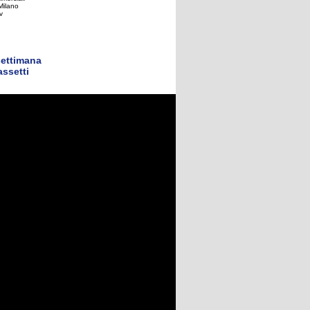
settimana
ssetti