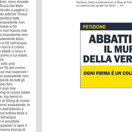
tore, sono rimasto
Stefano Salvi è intervenuto a Pisa al Fest
Tosca dal titolo
occasione del quale ha ritrov ...
>>
blicato a pagina 2,
sto articolo Tosca
 sembra fatta
 esavalente non
rivare a 50
ioni non hanno mai
omo esavalente non
utamente falso,
e a 50 nell'acqua
0 non è il cromo
totale ci sono il
cromo il cui totale,
nce
 solo una
dei 50 del cromo
ue mai superare i
omo esavalente non
osti da tutti gli
peto fino
on può mai
0mg di cromo totale
e, ma bensì in
ale di 50mg di cromo
romo esavalente, in
 dall'articolo a
na notizia falsa e
nell'acqua
n è possibile
quando si apre il
ssuna traccia di