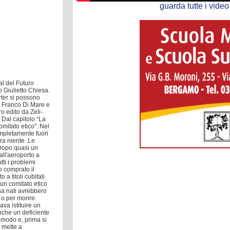
guarda tutte i video 
al del Futuro
o Giulietto Chiesa.
rter si possono
me Franco Di Mare e
o edito da Zeli-
 Dal capitolo “La
omitato etico". Nel
mpletamente fuori
ra niente. Le
Dopo quasi un
all'aeroporto a
ti i problemi
o comprato il
 a titoli cubitali
 un comitato etico
a nati avrebbero
 o per morire.
ava istituire un
nche un deficiente
i modo e, prima si
i mette a