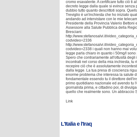
cromo esavalente. A certificare tutto ciò ti a
decreto legge dalla quale si evince senza po
dubbio tutto quanto descrittoti sopra. Quell
Treviglio è un'inchiesta che ho iniziato quat
andando ad intervistare con le mie telecame
Presidente della Provincia Valerio Bettoni e 
Assessore alla Salute Pubblica della Reg
Bresciani:
http://www.stefanosalvi.it/video_categoria_
codvideo=2336
http://www.stefanosalvi.it/video_categoria_
codvideo=2338 i quali non hanno mai volut
legge parla chiaro in quanto i 50mg/l sono p
Spero che contrariamente all'ottusità degli i
incontrati nel corso della mia inchiesta, tu 
recepire ciò che è assolutamente incontesta
dalla legge. La tua presa di coscienza rig
enorme problema che interessa la salute di 
fondamentale essendo tu il direttore dell'in
primo quotidiano nazionale ed avendo tu l
giornalista prima, e cittadino poi, di divulga
quello che realmente sono. Un abbraccio S
Link
L'Italia e l'Iraq