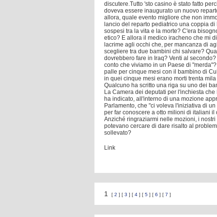
discutere.Tutto 'sto casino è stato fatto pe
doveva essere inaugurato un nuovo reparto 
allora, quale evento migliore che non immol
lancio del reparto pediatrico una coppia d
sospesi tra la vita e la morte? C'era bisogn
etico? E allora il medico iracheno che mi d
lacrime agli occhi che, per mancanza di ag
scegliere tra due bambini chi salvare? Quant
dovrebbero fare in Iraq? Venti al secondo?
conto che viviamo in un Paese di "merda"? 
palle per cinque mesi con il bambino di Cub
in quei cinque mesi erano morti trenta mila
Qualcuno ha scritto una riga su uno dei bam
La Camera dei deputati per l'inchiesta che 
ha indicato, all'interno di una mozione app
Parlamento, che "ci voleva l'iniziativa di un
per far conoscere a otto milioni di italiani 
Anziché ringraziarmi nelle mozioni, i nostri 
potevano cercare di dare risalto al proble
sollevato?
Link
1
[
2
] [
3
] [
4
] [
5
] [
6
] [
7
]